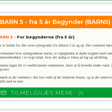
BARN 5 - fra 5 år Begynder
(BARN5)
ARN 5 -
For begynderne (fra 5 år)
r er holdet for alle vores nybegynder fra alderen 5 år og op. Her svømmer bø
øvebassinet hvor nybegynderne starter, er vigtigheden at skabe tryghed med va
ømmeteknikker i et trygt miljø, hvor der stadig er fokus på leg og udvikling.
ennem legen får vi vandtilvænnet svømmerne, lærer at få hovedet under vand, og
gcrawl.
mærk at der svømmes i den lave ende af det midterste bassin, og at der undervis
 delt med en snor.
TILMELD/LÆS MERE
- (1)