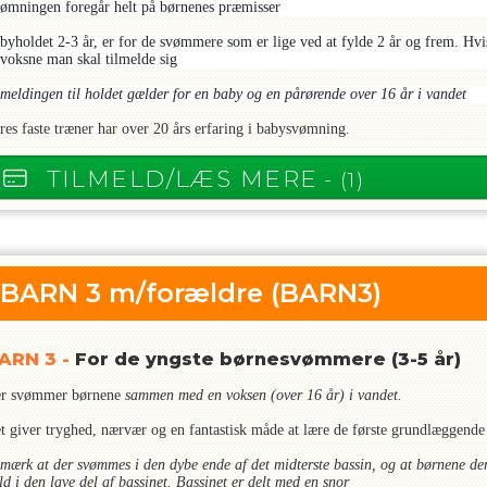
ømningen foregår helt på børnenes præmisser
byholdet 2-3 år, er for de svømmere som er lige ved at fylde 2 år og frem. Hvis
voksne man skal tilmelde sig
lmeldingen til holdet gælder for en baby og en pårørende over 16 år i vandet
res faste træner har over 20 års erfaring i babysvømning.
TILMELD/LÆS MERE
- (1)
BARN 3 m/forældre
(BARN3)
ARN 3 -
For de yngste børnesvømmere (3-5 år)
r svømmer børnene
sammen med en voksen (over 16 år) i vandet.
t giver tryghed, nærvær og en fantastisk måde at lære de første grundlæggende
mærk at der svømmes i den dybe ende af det midterste bassin, og at børnene de
ld i den lave del af bassinet. Bassinet er delt med en snor