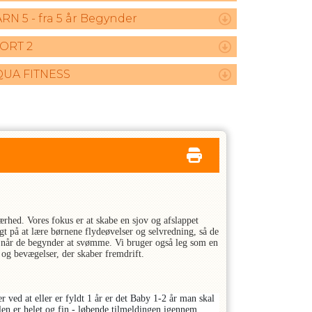
RN 5 - fra 5 år Begynder
ORT 2
QUA FITNESS
hed. Vores fokus er at skabe en sjov og afslappet
på at lære børnene flydeøvelser og selvredning, så de
e, når de begynder at svømme. Vi bruger også leg som en
 og bevægelser, der skaber fremdrift.
 ved at eller er fyldt 1 år er det Baby 1-2 år man skal
len er helet og fin - løbende tilmeldingen igennem