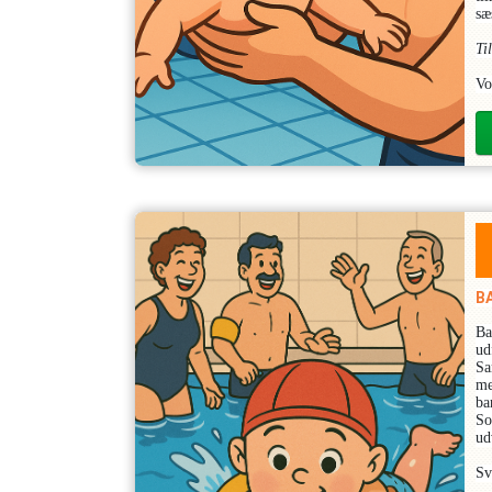
sæ
Ti
Vo
BA
Ba
ud
Sa
me
ba
So
ud
Sv