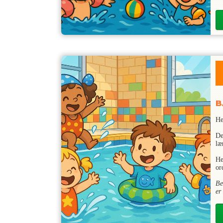
B
He
De
læ
He
or
Be
er