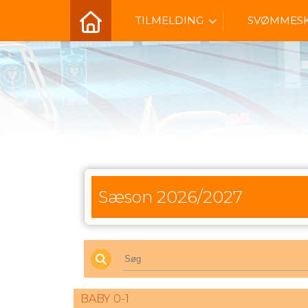
TILMELDING
SVØMMES
Sæson 2026/2027
BABY 0-1