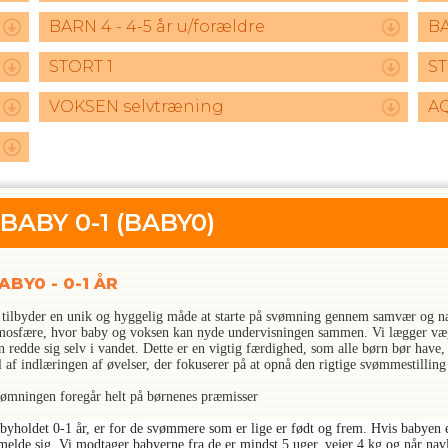
BARN 4 - 4-5 år u/forældre
BA
STORT 1
ST
VOKSEN selvtræning
A
BABY 0-1
(BABY0)
ABY0 - 0-1 ÅR
 tilbyder en unik og hyggelig måde at starte på svømning gennem samvær og nær
mosfære, hvor baby og voksen kan nyde undervisningen sammen. Vi lægger vægt 
n redde sig selv i vandet. Dette er en vigtig færdighed, som alle børn bør hav
l af indlæringen af øvelser, der fokuserer på at opnå den rigtige svømmestilling
ømningen foregår helt på børnenes præmisser
byholdet 0-1 år, er for de svømmere som er lige er født og frem. Hvis babyen er
lmelde sig .Vi modtager babyerne fra de er mindst 5 uger, vejer 4 kg og når nav