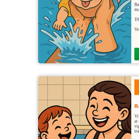
Ba
ma
Ti
Vo
B
Vi
at
vi
tr