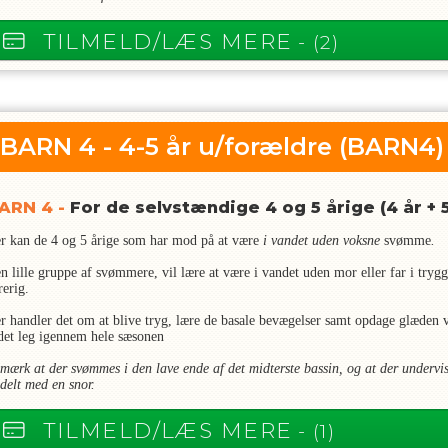
TILMELD/LÆS MERE
- (2)
BARN 4 - 4-5 år u/forældre
(BARN4)
ARN 4 -
For de selvstændige 4 og 5 årige (4 år + 5
r kan de 4 og 5 årige som har mod på at være
i vandet uden voksne
svømme
.
n lille gruppe af svømmere, vil lære at være i vandet uden mor eller far i try
rerig.
r handler det om at blive tryg, lære de basale bevægelser samt opdage glæden 
det leg igennem hele sæsonen
mærk at der svømmes i den lave ende af det midterste bassin, og at der undervis
 delt med en snor.
TILMELD/LÆS MERE
- (1)