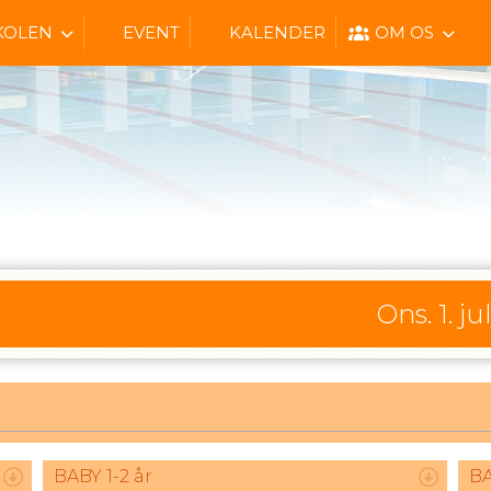
KOLEN
EVENT
KALENDER
OM OS
Ons. 1. ju
BABY 1-2 år
BA