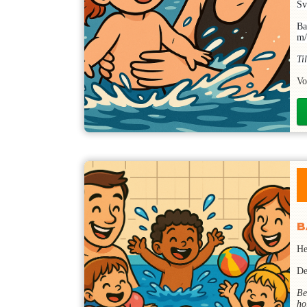
Sv
Ba
m/
Ti
Vo
B
He
De
Be
ho