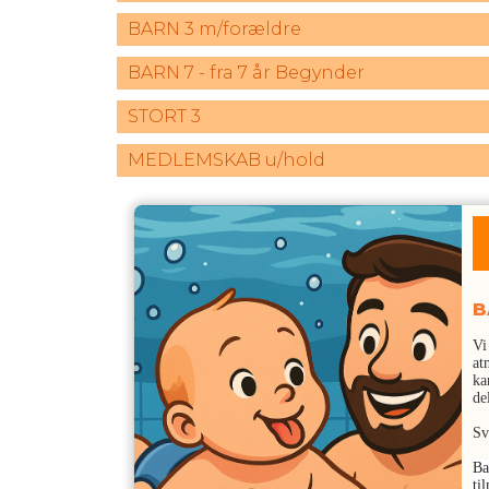
BARN 3 m/forældre
BARN 7 - fra 7 år Begynder
STORT 3
MEDLEMSKAB u/hold
B
Vi
at
ka
de
Sv
Ba
ti