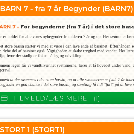
BARN 7 - fra 7 år Begynder
(BARN7)
ARN 7 -
For begynderne (fra 7 år) i det store bas
r er holdet for alle vores nybegynder fra alderen 7 år og op. Her svømmer bø
det store bassin starter vi med at være i den lave ende af bassinet. Efterhånde
n dybe del af bassinet også. Vigtigheden at skabe tryghed med vandet. Her læ
ljø, hvor der stadig er fokus på leg og udvikling.
ennem legen får vi vandtilvænnet svømmerne, lærer at få hovedet under vand, og
gcrawl.
mærk at der svømmes i det store bassin, og at alle svømmerne er fyldt 7 år inden 
begynder en god chance i det store bassin, og samtidig få lidt "fart" på at lær
TILMELD/LÆS MERE
- (1)
STORT 1
(STORT1)