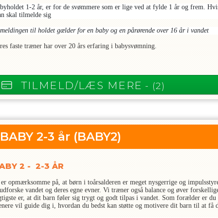
byholdet 1-2 år, er for de svømmere som er lige ved at fylde 1 år og frem. Hvis 
n skal tilmelde sig
lmeldingen til holdet gælder for en baby og en pårørende over 16 år i vandet
res faste træner har over 20 års erfaring i babysvømning.
TILMELD/LÆS MERE
- (2)
BABY 2-3 år
(BABY2)
ABY 2 - 2-3 ÅR
 er opmærksomme på, at børn i toårsalderen er meget nysgerrige og impulsstyrede
 udforske vandet og deres egne evner. Vi træner også balance og øver forskelli
gtigste er, at dit barn føler sig trygt og godt tilpas i vandet. Som forælder er du
ænere vil guide dig i, hvordan du bedst kan støtte og motivere dit barn til at få 