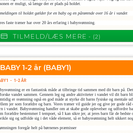
sonen er muligt, så længe der er plads på holdet.
lmeldingen til holdet gælder for en baby og en pårørende over 16 år i vandet
res faste træner har over 20 års erfaring i babysvømning.
TILMELD/LÆS MERE
- (2)
BABY 1-2 år
(BABY1)
BY1 - 1-2 ÅR
bysvømning er en fantastisk måde at tilbringe tid sammen med dit barn på. Det e
forske vandet sammen. Gennem leg og andre aktiviteter i vandet vil dit barn bliv
mtidig er svømning også en god måde at styrke dit barns fysiske og mentale udv
llem jer som forældre og barn. Vores træner vil guide jer og give jer gode råd 
rn i vandet. Babysvømning handler om at skabe gode oplevelser og udfordre barn
m forældre bestemmer I tempoet, så I kan sikre jer, at jeres barn får de bedste o
vikle sig og udfolde sig i det våde element, så er babysvømning helt sikkert nog
ømningen foregår helt på børnenes præmisser