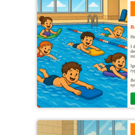
B
He
I 
de
mi
Ig
ry
Be
ny