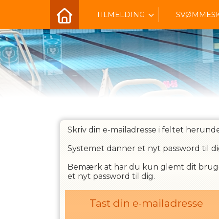
TILMELDING
SVØMMES
Skriv din e-mailadresse i feltet herunde
Systemet danner et nyt password til di
Bemærk at har du kun glemt dit brugern
et nyt password til dig.
Tast din e-mailadresse