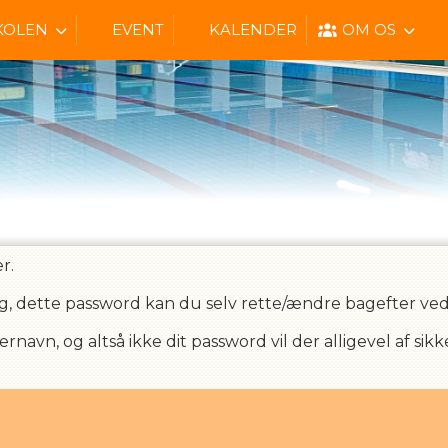
KOLEN
EVENT
KALENDER
OM OS
r.
g, dette password kan du selv rette/ændre bagefter ved a
avn, og altså ikke dit password vil der alligevel af si