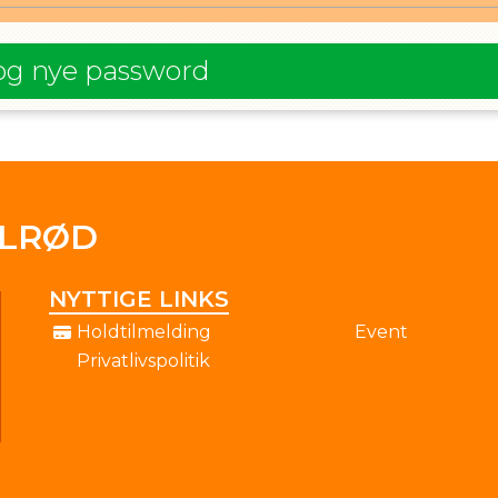
og nye password
OLRØD
NYTTIGE LINKS
Holdtilmelding
Event
Privatlivspolitik