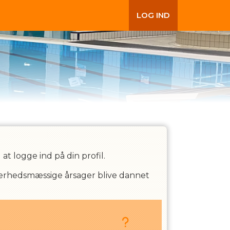
LOG IND
t logge ind på din profil.
kkerhedsmæssige årsager blive dannet