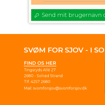
Send mit brugernavn 
SVØM FOR SJOV - I S
FIND OS HER
Tingsryds Allé 27
2680 - Solrød Strand
Tlf.
4257 2680
Mail:
svomforsjov@svomforsjov.dk