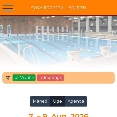
SVØM FOR SJOV - I SOLRØD
Vis alle
Lukkedage
Måned
Uge
Agenda
7. – 9. Aug. 2026