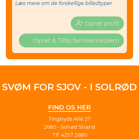
Læs mere om de forskellige billedtyper
Opret profil
Opret & Tilføj familiemedlem
SVØM FOR SJOV - I SOLRØD
FIND OS HER
Tingsryds Allé 27
2680 - Solrød Strand
Tlf.
4257 2680