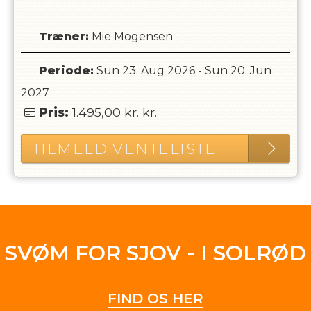
Træner
:
Mie Mogensen
Periode:
Sun 23. Aug 2026
-
Sun 20. Jun
2027
Pris:
1.495,00 kr.
kr.
TILMELD VENTELISTE
SVØM FOR SJOV - I SOLRØD
FIND OS HER