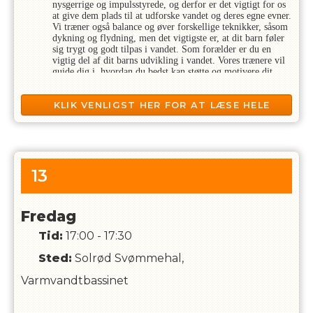
nysgerrige og impulsstyrede, og derfor er det vigtigt for os
at give dem plads til at udforske vandet og deres egne evner.
Vi træner også balance og øver forskellige teknikker, såsom
dykning og flydning, men det vigtigste er, at dit barn føler
sig trygt og godt tilpas i vandet. Som forælder er du en
vigtig del af dit barns udvikling i vandet. Vores trænere vil
guide dig i, hvordan du bedst kan støtte og motivere dit
barn til at få de bedste udviklingsbetingelser i vandet.
Svømningen foregår helt på børnenes præmisser
KLIK VENLIGST HER FOR AT LÆSE HELE
BESKRIVELSEN
Babyholdet 2-3 år, er for de svømmere som er lige ved at
fylde 2 år og frem. Hvis babyen er ved at eller er fyldt 3 år
er det Plask & Leg m/voksne man skal tilmelde sig
13
Tilmeldingen til holdet gælder for en baby og en pårørende
over 16 år i vandet
Vores faste træner har over 20 års erfaring i babysvømning.
Fredag
Tid:
17:00 - 17:30
Sted:
Solrød Svømmehal,
Varmvandtbassinet