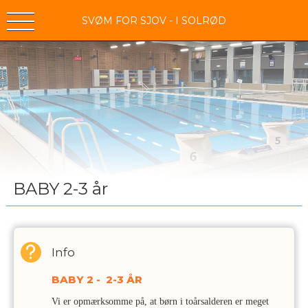
SVØM FOR SJOV - I SOLRØD
BABY 2-3 år
Info
BABY 2 - 2-3 ÅR
Vi er opmærksomme på, at børn i toårsalderen er meget