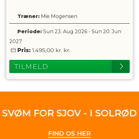
Træner
:
Mie Mogensen
Periode:
Sun 23. Aug 2026
-
Sun 20. Jun
2027
Pris:
1.495,00 kr.
kr.
TILMELD
SVØM FOR SJOV - I SOLRØD
FIND OS HER