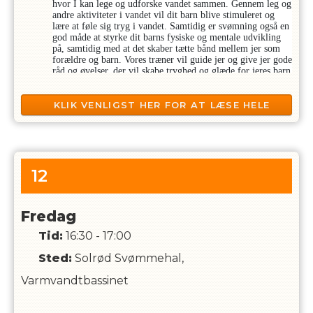
hvor I kan lege og udforske vandet sammen. Gennem leg og
andre aktiviteter i vandet vil dit barn blive stimuleret og
lære at føle sig tryg i vandet. Samtidig er svømning også en
god måde at styrke dit barns fysiske og mentale udvikling
på, samtidig med at det skaber tætte bånd mellem jer som
forældre og barn. Vores træner vil guide jer og give jer gode
råd og øvelser, der vil skabe tryghed og glæde for jeres barn
i vandet. Babysvømning handler om at skabe gode
oplevelser og udfordre barnet i det tempo, der passer jer og
jeres barn bedst. Som forældre bestemmer I tempoet, så I
KLIK VENLIGST HER FOR AT LÆSE HELE
kan sikre jer, at jeres barn får de bedste oplevelser i vandet.
BESKRIVELSEN
Hvis I gerne vil opleve jeres barn udvikle sig og udfolde sig
i det våde element, så er babysvømning helt sikkert noget
for jer.
12
Svømningen foregår helt på børnenes præmisser
Babyholdet 1-2 år, er for de svømmere som er lige ved at
fylde 1 år og frem. Hvis babyen er ved at eller er fyldt 2 år
Fredag
er det Baby 2-3 år man skal tilmelde sig
Tid:
16:30 - 17:00
Tilmeldingen til holdet gælder for en baby og en pårørende
over 16 år i vandet
Sted:
Solrød Svømmehal,
Vores faste træner har over 20 års erfaring i babysvømning.
Varmvandtbassinet