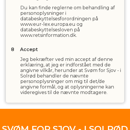
Du kan finde reglerne om behandling af
personoplysninger i
databeskyttelsesforordningen på
www.eur-lex.europa.eu og
databeskyttelsesloven på
www.retsinformation.dk.
Accept
Jeg bekræfter ved min accept af denne
erklæring, at jeg er indforstået med de
angivne vilkår, herunder at
Svøm for Sjov - i
Solrød
behandler de nævnte
personoplysninger om mig til det/de
angivne formål, og at oplysningerne kan
videregives til de nævnte modtagere.
SVØM FOR SJOV - I SOLRØD