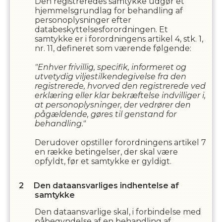
Den registreredes samtykke udgør et
hjemmelsgrundlag for behandling af
personoplysninger efter
databeskyttelsesforordningen. Et
samtykke er i forordningens artikel 4, stk. 1,
nr. 11, defineret som værende følgende:
"Enhver frivillig, specifik, informeret og
utvetydig viljestilkendegivelse fra den
registrerede, hvorved den registrerede ved
erklæring eller klar bekræftelse indvilliger i,
at personoplysninger, der vedrører den
pågældende, gøres til genstand for
behandling."
Derudover opstiller forordningens artikel 7
en række betingelser, der skal være
opfyldt, før et samtykke er gyldigt.
Den dataansvarliges indhentelse af
samtykke
Den dataansvarlige skal, i forbindelse med
påbegyndelse af en behandling af