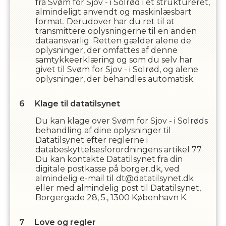
fra
Svøm for Sjov - i Solrød
i et struktureret,
almindeligt anvendt og maskinlæsbart
format. Derudover har du ret til at
transmittere oplysningerne til en anden
dataansvarlig. Retten gælder alene de
oplysninger, der omfattes af denne
samtykkeerklæring og som du selv har
givet til
Svøm for Sjov - i Solrød
,
og alene
oplysninger, der behandles automatisk.
Klage til datatilsynet
Du kan klage over
Svøm for Sjov - i Solrød
s
behandling af dine oplysninger til
Datatilsynet efter reglerne i
databeskyttelsesforordningens artikel 77.
Du kan kontakte Datatilsynet fra din
digitale postkasse på borger.dk, ved
almindelig e-mail til dt@datatilsynet.dk
eller med almindelig post til Datatilsynet,
Borgergade 28, 5., 1300 København K.
Love og regler