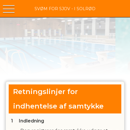
SVØM FOR SJOV - I SOLRØD
Retningslinjer for
indhentelse af samtykke
Indledning