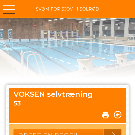
SVØM FOR SJOV - I SOLRØD
VOKSEN selvtræning
53