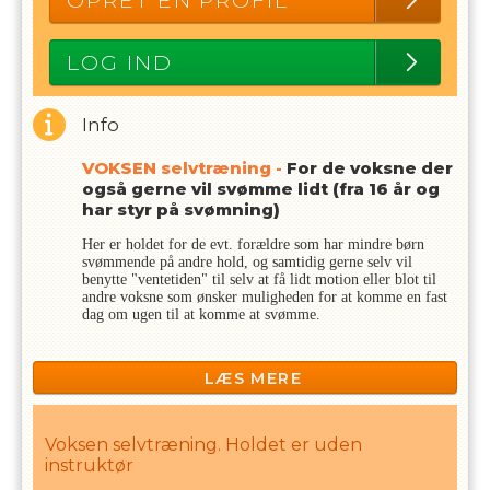
OPRET EN PROFIL
LOG IND
Info
VOKSEN selvtræning -
For de voksne der
også gerne vil svømme lidt (fra 16 år og
har styr på svømning)
Her er holdet for de evt. forældre som har mindre børn
svømmende på andre hold, og samtidig gerne selv vil
benytte "ventetiden" til selv at få lidt motion eller blot til
andre voksne som ønsker muligheden for at komme en fast
dag om ugen til at komme at svømme.
Bemærk at holdet er uden træner, og der undervises derfor
ikke. Holdet er til man selv tilrettelægger sin træning
LÆS MERE
Bemærk at der svømmes i det store bassin og i hele baner.
Voksen selvtræning. Holdet er uden
instruktør