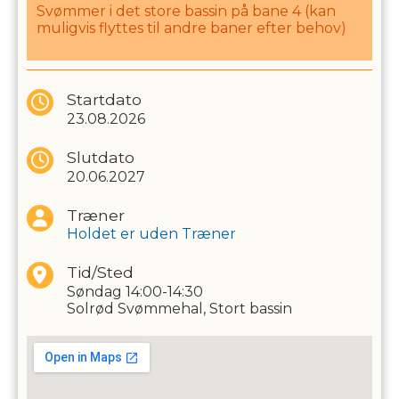
Svømmer i det store bassin på bane 4 (kan
muligvis flyttes til andre baner efter behov)
Startdato
23.08.2026
Slutdato
20.06.2027
Træner
Holdet er uden Træner
Tid/Sted
Søndag
14:00-14:30
Solrød Svømmehal, Stort bassin