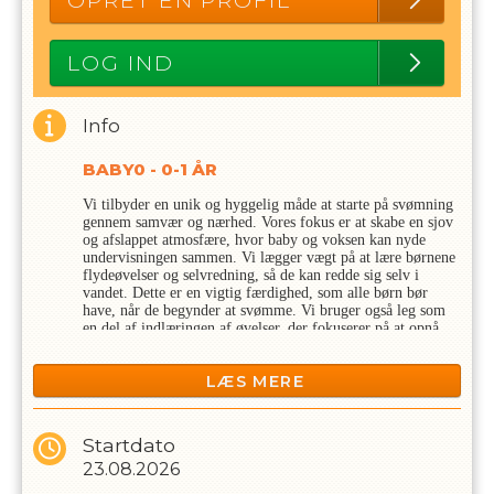
OPRET EN PROFIL
LOG IND
Info
BABY0 - 0-1 ÅR
Vi tilbyder en unik og hyggelig måde at starte på svømning
gennem samvær og nærhed. Vores fokus er at skabe en sjov
og afslappet atmosfære, hvor baby og voksen kan nyde
undervisningen sammen. Vi lægger vægt på at lære børnene
flydeøvelser og selvredning, så de kan redde sig selv i
vandet. Dette er en vigtig færdighed, som alle børn bør
have, når de begynder at svømme. Vi bruger også leg som
en del af indlæringen af øvelser, der fokuserer på at opnå
den rigtige svømmestilling og bevægelser, der skaber
fremdrift.
LÆS MERE
Svømningen foregår helt på børnenes præmisser
Babyholdet 0-1 år, er for de svømmere som er lige er født
Startdato
og frem. Hvis babyen er ved at eller er fyldt 1 år er det
23.08.2026
Baby 1-2 år man skal tilmelde sig .Vi modtager babyerne
fra de er mindst 5 uger, vejer 4 kg og når navlen er helet og