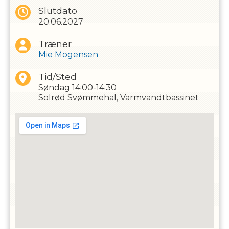
fin - løbende tilmeldingen igennem sæsonen er muligt, så
Slutdato
længe der er plads på holdet.
20.06.2027
Tilmeldingen til holdet gælder for en baby og en pårørende
over 16 år i vandet
Træner
Vores faste træner har over 20 års erfaring i babysvømning.
Mie Mogensen
Tid/Sted
Søndag
14:00-14:30
Solrød Svømmehal, Varmvandtbassinet