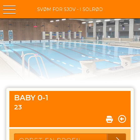
SVØM FOR SJOV - I SOLRØD
BABY 0-1
23