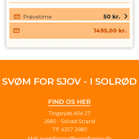
Prøvetime
50
kr.
1495,00
kr.
SVØM FOR SJOV - I SOLRØD
FIND OS HER
Tingsryds Allé 27
2680 - Solrød Strand
Tlf.
4257 2680
Mail:
svomforsjov@svomforsjov.dk