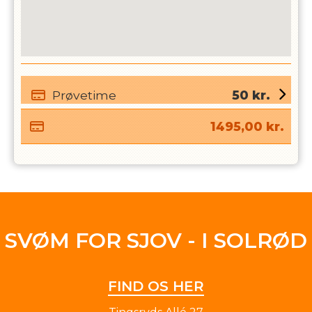
Prøvetime
50
kr.
1495,00
kr.
SVØM FOR SJOV - I SOLRØD
FIND OS HER