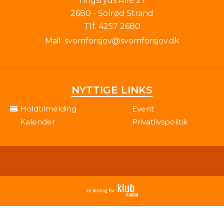
Tingsryds Allé 27
2680 - Solrød Strand
Tlf.
4257 2680
Mail:
svomforsjov@svomforsjov.dk
NYTTIGE LINKS
Holdtilmelding
Event
Kalender
Privatlivspolitik