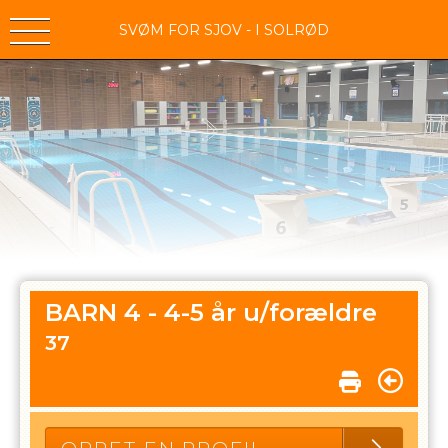
SVØM FOR SJOV - I SOLRØD
BARN 4 - 4-5 år u/forældre
37