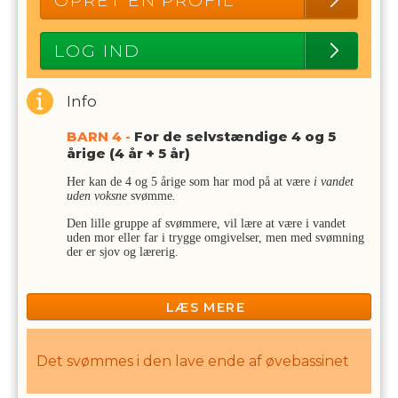
OPRET EN PROFIL
LOG IND
Info
BARN 4 -
For de selvstændige 4 og 5
årige (4 år + 5 år)
Her kan de 4 og 5 årige som har mod på at være
i vandet
uden voksne
svømme
.
Den lille gruppe af svømmere, vil lære at være i vandet
uden mor eller far i trygge omgivelser, men med svømning
der er sjov og lærerig.
Her handler det om at blive tryg, lære de basale bevægelser
samt opdage glæden ved selvstændigt at være i vandet. Der
LÆS MERE
lægges vægt på ordet leg igennem hele sæsonen
Bemærk at der svømmes i den lave ende af det midterste
bassin, og at der undervises andet type hold i den dybe ende
Det svømmes i den lave ende af øvebassinet
af bassinet. Bassinet er delt med en snor.