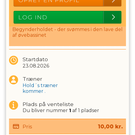
OPRET EN PROFIL
LOG IND
Begynderholdet - der svømmes i den lave del
af øvebassinet
Startdato
23.08.2026
Træner
Hold´s træner
kommer .
Plads på venteliste
Du bliver nummer
1
af
1
pladser
Pris
10,00
kr.