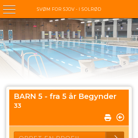
SVØM FOR SJOV - I SOLRØD
BARN 5 - fra 5 år Begynder
33