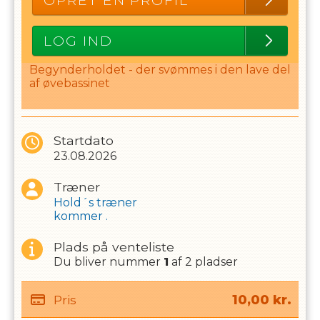
OPRET EN PROFIL
LOG IND
Begynderholdet - der svømmes i den lave del
af øvebassinet
Startdato
23.08.2026
Træner
Hold´s træner
kommer .
Plads på venteliste
Du bliver nummer
1
af
2
pladser
Pris
10,00
kr.