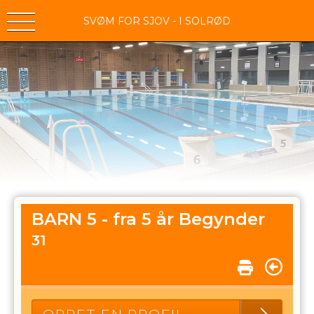
SVØM FOR SJOV - I SOLRØD
BARN 5 - fra 5 år Begynder
31