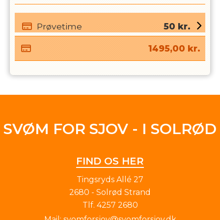
Prøvetime
50
kr.
1495,00
kr.
SVØM FOR SJOV - I SOLRØD
FIND OS HER
Tingsryds Allé 27
2680 - Solrød Strand
Tlf.
4257 2680
Mail:
svomforsjov@svomforsjov.dk