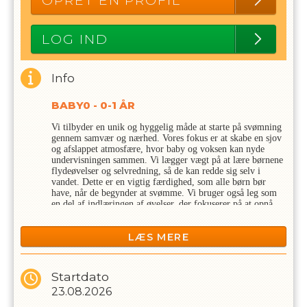
OPRET EN PROFIL
LOG IND
Info
BABY0 - 0-1 ÅR
Vi tilbyder en unik og hyggelig måde at starte på svømning
gennem samvær og nærhed. Vores fokus er at skabe en sjov
og afslappet atmosfære, hvor baby og voksen kan nyde
undervisningen sammen. Vi lægger vægt på at lære børnene
flydeøvelser og selvredning, så de kan redde sig selv i
vandet. Dette er en vigtig færdighed, som alle børn bør
have, når de begynder at svømme. Vi bruger også leg som
en del af indlæringen af øvelser, der fokuserer på at opnå
den rigtige svømmestilling og bevægelser, der skaber
fremdrift.
LÆS MERE
Svømningen foregår helt på børnenes præmisser
Babyholdet 0-1 år, er for de svømmere som er lige er født
Startdato
og frem. Hvis babyen er ved at eller er fyldt 1 år er det
23.08.2026
Baby 1-2 år man skal tilmelde sig .Vi modtager babyerne
fra de er mindst 5 uger, vejer 4 kg og når navlen er helet og