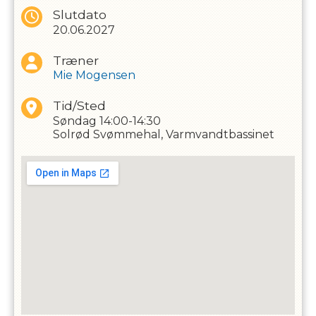
fin - løbende tilmeldingen igennem sæsonen er muligt, så
Slutdato
længe der er plads på holdet.
20.06.2027
Tilmeldingen til holdet gælder for en baby og en pårørende
over 16 år i vandet
Træner
Vores faste træner har over 20 års erfaring i babysvømning.
Mie Mogensen
Tid/Sted
Søndag
14:00-14:30
Solrød Svømmehal, Varmvandtbassinet