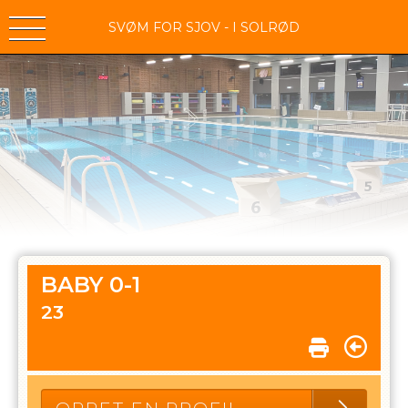
SVØM FOR SJOV - I SOLRØD
BABY 0-1
23